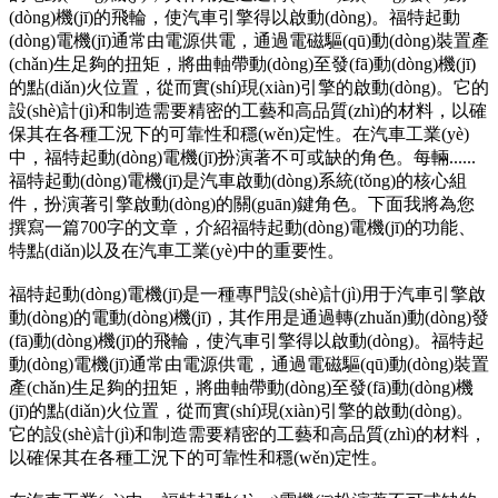
(dòng)機(jī)的飛輪，使汽車引擎得以啟動(dòng)。福特起動
(dòng)電機(jī)通常由電源供電，通過電磁驅(qū)動(dòng)裝置產
(chǎn)生足夠的扭矩，將曲軸帶動(dòng)至發(fā)動(dòng)機(jī)
的點(diǎn)火位置，從而實(shí)現(xiàn)引擎的啟動(dòng)。它的
設(shè)計(jì)和制造需要精密的工藝和高品質(zhì)的材料，以確
保其在各種工況下的可靠性和穩(wěn)定性。在汽車工業(yè)
中，福特起動(dòng)電機(jī)扮演著不可或缺的角色。每輛......
福特起動(dòng)電機(jī)是汽車啟動(dòng)系統(tǒng)的核心組
件，扮演著引擎啟動(dòng)的關(guān)鍵角色。下面我將為您
撰寫一篇700字的文章，介紹福特起動(dòng)電機(jī)的功能、
特點(diǎn)以及在汽車工業(yè)中的重要性。
福特起動(dòng)電機(jī)是一種專門設(shè)計(jì)用于汽車引擎啟
動(dòng)的電動(dòng)機(jī)，其作用是通過轉(zhuǎn)動(dòng)發
(fā)動(dòng)機(jī)的飛輪，使汽車引擎得以啟動(dòng)。福特起
動(dòng)電機(jī)通常由電源供電，通過電磁驅(qū)動(dòng)裝置
產(chǎn)生足夠的扭矩，將曲軸帶動(dòng)至發(fā)動(dòng)機
(jī)的點(diǎn)火位置，從而實(shí)現(xiàn)引擎的啟動(dòng)。
它的設(shè)計(jì)和制造需要精密的工藝和高品質(zhì)的材料，
以確保其在各種工況下的可靠性和穩(wěn)定性。