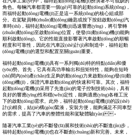
在汽車工業(yè)中，福特起動(dòng)電機(jī)扮演著不可或缺的
角色。每輛汽車都需要一個(gè)可靠的起動(dòng)系統(tǒng)，
而福特起動(dòng)電機(jī)正是這一系統(tǒng)的核心組成部
分。在駕駛員轉(zhuǎn)動(dòng)鑰匙或按下按鈕啟動(dòng)汽
車時(shí)，福特起動(dòng)電機(jī)迅速響應(yīng)，將引擎轉
(zhuǎn)動(dòng)至啟動(dòng)位置，使發(fā)動(dòng)機(jī)能夠
順利啟動(dòng)。它的性能直接影響著汽車啟動(dòng)的順暢
程度和可靠性，因此在汽車設(shè)計(jì)和制造中，福特起動
(dòng)電機(jī)的選型和配置至關(guān)重要。
福特起動(dòng)電機(jī)具有一系列獨(dú)特的特點(diǎn)和優
(yōu)勢。首先，它具有高功率輸出和扭矩特性，能夠在短時
(shí)間內(nèi)產(chǎn)生足夠的動(dòng)力來啟動(dòng)發(fā)動
(dòng)機(jī)，保證汽車啟動(dòng)的快速和可靠。其次，福特
起動(dòng)電機(jī)采用了先進(jìn)的電子控制技術(shù)，具有
良好的響應(yīng)性和穩(wěn)定性，能夠適應(yīng)各種工況
下的啟動(dòng)需求。此外，福特起動(dòng)電機(jī)的設(shè)
計(jì)精良，結(jié)構(gòu)緊湊，安裝方便，能夠滿足不同車型
的需求，提高了汽車的整體性能和駕駛體驗(yàn)。
隨著汽車工業(yè)的不斷發(fā)展和技術(shù)的不斷進(jìn)步，
福特起動(dòng)電機(jī)也在不斷創(chuàng)新和完善。未來，