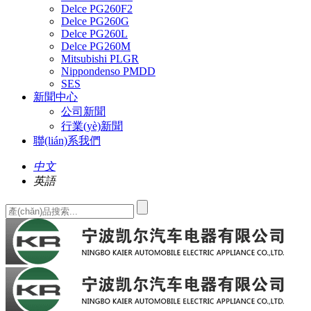
Delce PG260F2
Delce PG260G
Delce PG260L
Delce PG260M
Mitsubishi PLGR
Nippondenso PMDD
SES
新聞中心
公司新聞
行業(yè)新聞
聯(lián)系我們
中文
英語