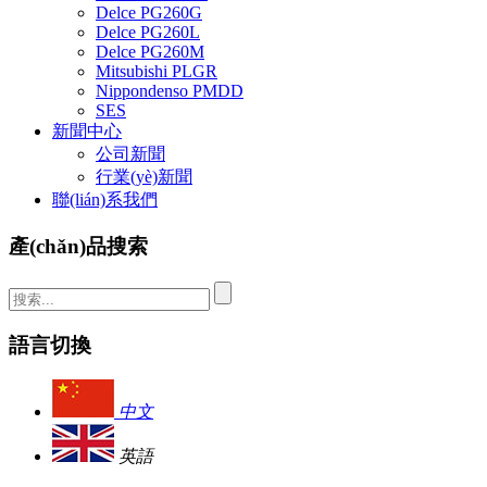
Delce PG260G
Delce PG260L
Delce PG260M
Mitsubishi PLGR
Nippondenso PMDD
SES
新聞中心
公司新聞
行業(yè)新聞
聯(lián)系我們
產(chǎn)品搜索
語言切換
中文
英語