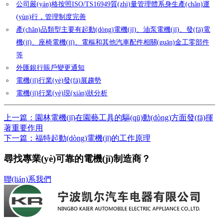
公司嚴(yán)格按照ISO/TS16949質(zhì)量管理體系身生產(chǎn)運
(yùn)行，管理制度完善
產(chǎn)品類型主要有起動(dòng)電機(jī)、油泵電機(jī)、發(fā)電
機(jī)、座椅電機(jī)、電樞和其他汽車配件相關(guān)金工零部件
等
外匯銀行賬戶變更通知
電機(jī)行業(yè)發(fā)展趨勢
電機(jī)行業(yè)現(xiàn)狀分析
上一篇：園林電機(jī)在園藝工具的驅(qū)動(dòng)方面發(fā)揮
著重要作用
下一篇：福特起動(dòng)電機(jī)的工作原理
尋找專業(yè)可靠的電機(jī)制造商？
聯(lián)系我們