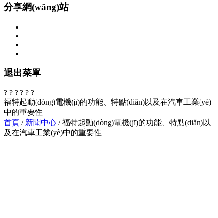
分享網(wǎng)站
退出菜單
? ? ? ? ? ?
福特起動(dòng)電機(jī)的功能、特點(diǎn)以及在汽車工業(yè)
中的重要性
首頁
/
新聞中心
/
福特起動(dòng)電機(jī)的功能、特點(diǎn)以
及在汽車工業(yè)中的重要性