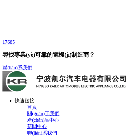
17685
尋找專業(yè)可靠的電機(jī)制造商？
聯(lián)系我們
快速鏈接
首頁
關(guān)于我們
產(chǎn)品中心
新聞中心
聯(lián)系我們