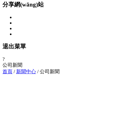
分享網(wǎng)站
退出菜單
?
公司新聞
首頁
/
新聞中心
/
公司新聞