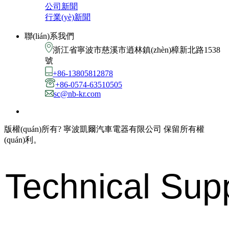
公司新聞
行業(yè)新聞
聯(lián)系我們
浙江省寧波市慈溪市逍林鎮(zhèn)樟新北路1538
號
+86-13805812878
+86-0574-63510505
sc@nb-kr.com
版權(quán)所有? 寧波凱爾汽車電器有限公司 保留所有權
(quán)利。