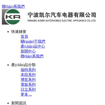
聯(lián)系我們
快速鏈接
首頁
關(guān)于我們
產(chǎn)品中心
新聞中心
聯(lián)系我們
產(chǎn)品分類
福特系列
本田系列
博世系列
電裝系列
日立系列
更多 ...
新聞資訊