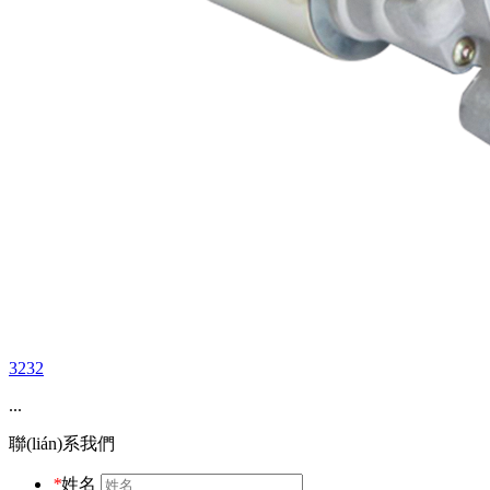
3232
...
聯(lián)系我們
*
姓名