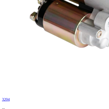
3204
...