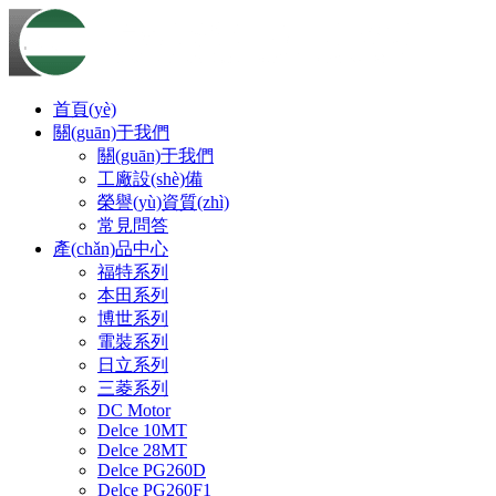
首頁(yè)
關(guān)于我們
關(guān)于我們
工廠設(shè)備
榮譽(yù)資質(zhì)
常見問答
產(chǎn)品中心
福特系列
本田系列
博世系列
電裝系列
日立系列
三菱系列
DC Motor
Delce 10MT
Delce 28MT
Delce PG260D
Delce PG260F1