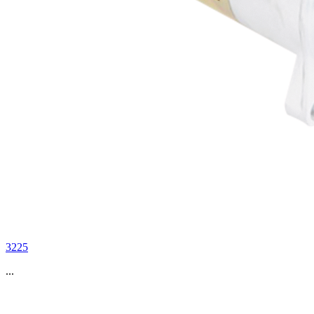
3225
...