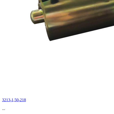
3213-1,50-218
...