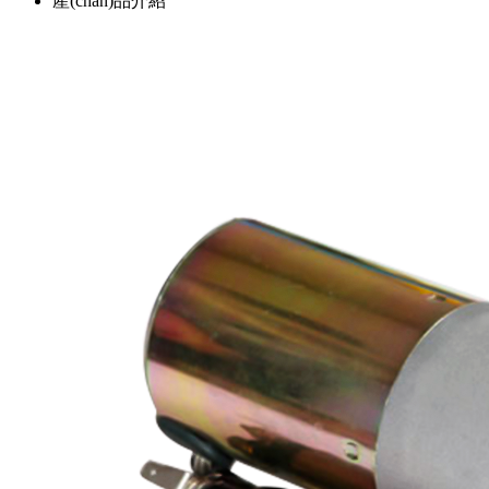
產(chǎn)品介紹